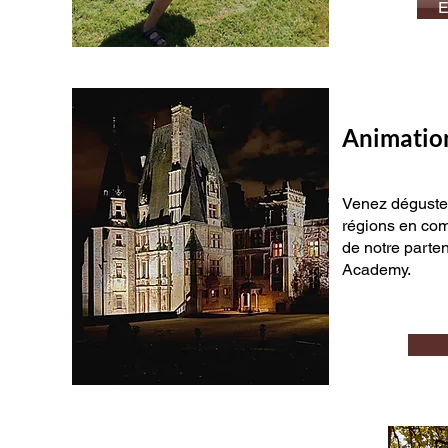
E
Animatio
Venez déguster
régions en com
de notre parten
Academy.