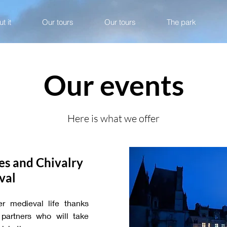
t it
Our tours
Our tours
The park
Our events
Here is what we offer
s and Chivalry
val
er medieval life thanks
 partners who will take