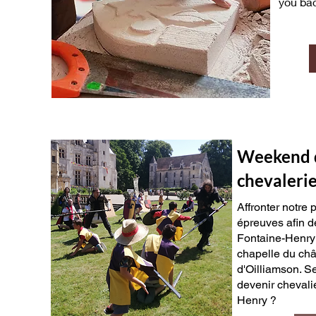
you bac
Weekend d'
chevaleri
Affronter notre 
épreuves afin d
Fontaine-Henry
chapelle du châ
d'Oilliamson. S
devenir chevali
Henry ?