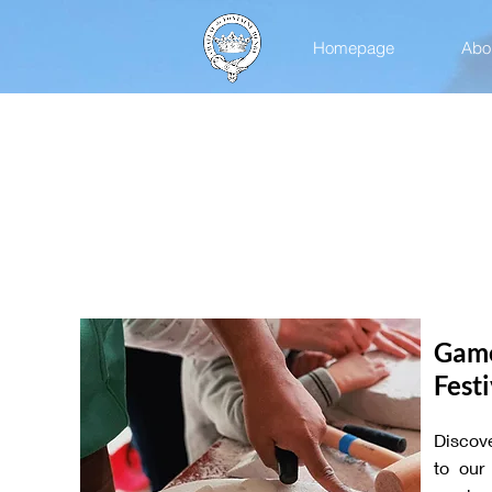
Homepage
Abou
Game
Festi
Discov
to our