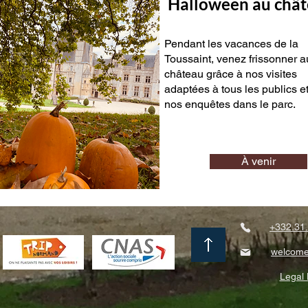
Halloween au châ
Pendant les vacances de la
Toussaint, venez frissonner a
château grâce à nos visites
adaptées à tous les publics e
nos enquêtes dans le parc.
À venir
+332.31.
welcome
Legal 