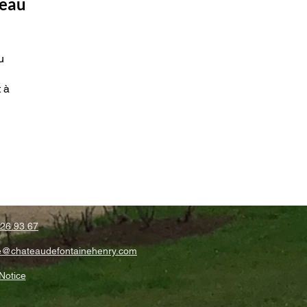
teau
u
t à
26.93.67
@chateaudefontainehenry.com
Notice