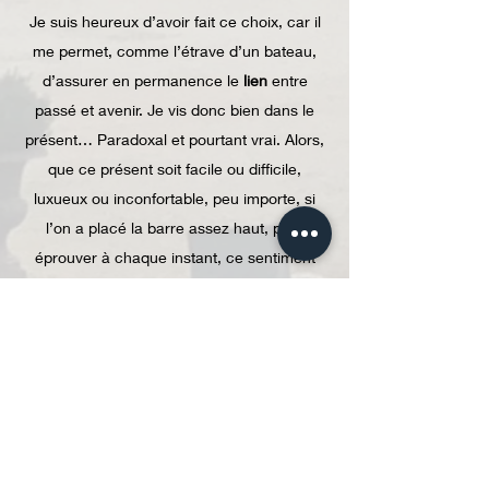
Je suis heureux d’avoir fait ce choix, car il
me permet, comme l’étrave d’un bateau,
d’assurer en permanence le
lien
entre
passé et avenir. Je vis donc bien dans le
présent… Paradoxal et pourtant vrai. Alors,
que ce présent soit facile ou difficile,
luxueux ou inconfortable, peu importe, si
l’on a placé la barre assez haut, pour
éprouver à chaque instant, ce sentiment
irremplaçable de la
légitimité
de ce que l’on
fait. J’espère laisser à mes
successeurs
un
monument
sain
. Ce n’est possible qu’avec
des
finances
saines, et là, il faut vraiment
avoir la
Foi
.
Ce site internet est un moyen d’élargir notre
partage
.