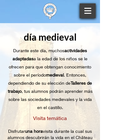
día medieval
Durante este día, muchos
actividades
adaptadas
a la edad de los niños se le
ofrecen para que obtengan conocimiento
sobre el período
medieval
. Entonces,
dependiendo de su elección de
Talleres de
trabajo
, tus alumnos podrán aprender más
sobre las sociedades medievales y la vida
en el castillo.
Visita temática
Disfrutar
una hora
visita durante la cual sus
alumnos descubrirán la vida en el Château