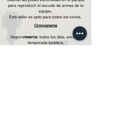
para reproducir el escudo de armas de tu
equipo.
Este taller es apto para todos los ciclos.
Cronograma
Seguro
reserva
: todos los días, excepto
temporada turística.
Tarifas
Niños: 7 €
Acompañantes: 7 €
Gratis para profesores
Para más información o para una reserva, no
dude en ponerse en contacto con nosotros:
Por correo
:
bienvenido@chateaudefontainehenry.com
Por teléfono :
02 31 26 93 67
(sin reserva por
mensaje de voz)
El uso de mascarilla y pase sanitario no es