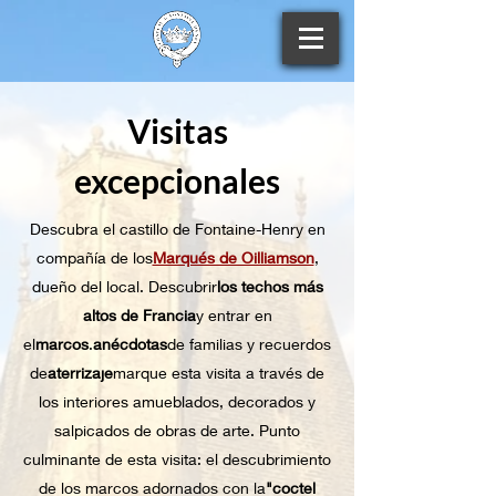
Visitas
excepcionales
Descubra el castillo de Fontaine-Henry en
compañía de los
Marqués de Oilliamson
,
dueño del local. Descubrir
los techos más
altos de Francia
y entrar en
el
marcos
.
anécdotas
de familias y recuerdos
de
aterrizaje
marque esta visita a través de
los interiores amueblados, decorados y
salpicados de obras de arte. Punto
culminante de esta visita: el descubrimiento
de los marcos adornados con la
"coctel