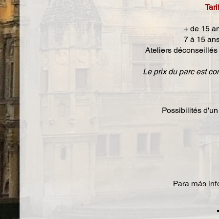
Tari
+ de 15 a
7 à 15 ans
Ateliers déconseillé
Le prix du parc est co
Possibilités d'un
Para más inf