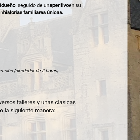
l
dueño
, seguido de un
aperitivo
en su
on
historias familiares únicas
.
ración (alrededor de 2 horas)
versos talleres y unas clásicas
de la siguiente manera: