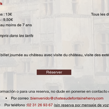
fs
ns : 13€
Tous les d
 : 9,50€
s au moins de 7 ans
mpris dans les tarifs
 billet journée au château avec visite du château, visite des extér
Réserver
ormación o para una reserva, no dude en ponerse en contacto 
Por correo :
bienvenido@chateaudefontainehenry.com
Por teléfono :
02 31 26 93 67
(sin reserva por mensaje de voz