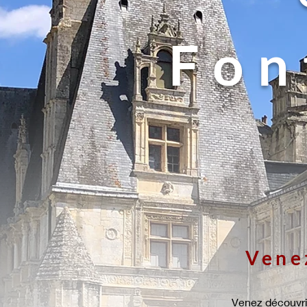
Fon
Venez
Venez découvri