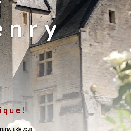
enry
rique!
s ravis de vous