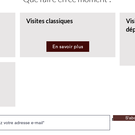
Visites classiques
Vis
dé
En savoir plus
S'ab
ien rater de nos événements, inscrivez-vous à notre news