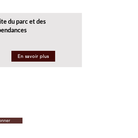
ite du parc et des
pendances
En savoir plus
onner
letter !