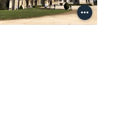
Le projet
Nous soutenir
C'est grâce à votre
solidarité
que nous
avons pu entreprendre ces travaux, et que
nous pourrons entreprendre les suivants.
Si vous souhaitez nous
soutenir
, vous