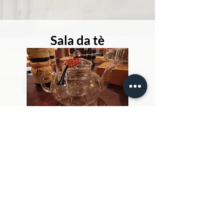
Sala da tè
La reception e l'area boutique dello
Château de Fontaine-Henry offre
anche una sala da tè. Troverai una
selezione di prodotti locali, succhi di
mela, caramelle, biscotti, bibite e
un'esclusiva selezione di tè
eccezionali.