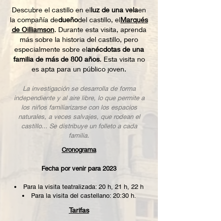
Descubre el castillo en el
luz de una vela
en
la compañía de
dueño
del castillo, el
Marqués
de Oilliamson
. Durante esta visita, aprenda
más sobre la historia del castillo, pero
especialmente sobre el
anécdotas de una
familia de más de 800 años
. Esta visita no
es apta para un público joven.
La investigación se desarrolla de forma
independiente y al aire libre, lo que permite a
los niños familiarizarse con los espacios
naturales, a veces salvajes, que rodean el
castillo... Se distribuye un folleto a cada
familia.
Cronograma
Fecha por venir para 2023
Para la visita teatralizada: 20 h, 21 h, 22 h
Para la visita del castellano: 20:30 h.
Tarifas