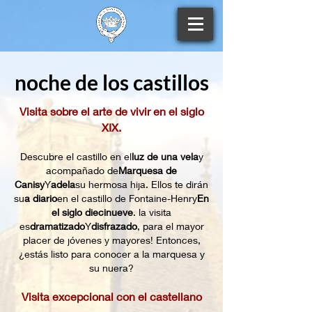
noche de los castillos
Visita sobre el arte de vivir en el siglo
XIX.
Descubre el castillo en el
luz de una vela
y
acompañado de
Marquesa de
Canisy
Y
adela
su hermosa hija. Ellos te dirán
su
a diario
en el castillo de Fontaine-Henry
En
el siglo diecinueve
. la visita
es
dramatizado
Y
disfrazado
, para el mayor
placer de jóvenes y mayores! Entonces,
¿estás listo para conocer a la marquesa y
su nuera?
Visita excepcional con el castellano