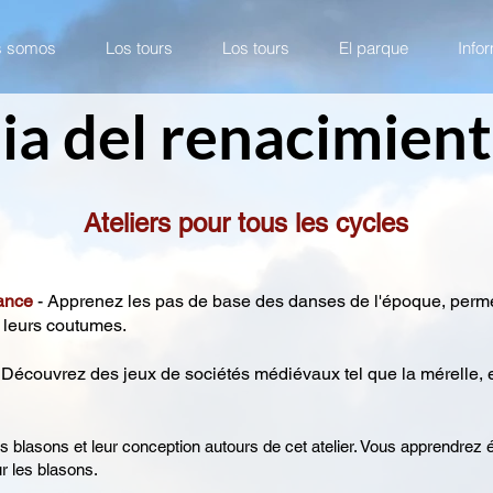
s somos
Los tours
Los tours
El parque
Info
ia del renacimien
Ateliers pour tous les cycles
ance
- Apprenez les pas de base des danses de l'époque, permet
t leurs coutumes.
 Découvrez des jeux de sociétés médiévaux tel que la mérelle, 
 blasons et leur conception autours de cet atelier. Vous apprendrez
ur les blasons.