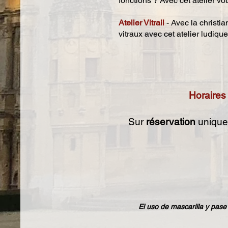
fonctions ? Avec cet atelier v
Atelier Vitrail
- Avec la
christia
vitraux avec cet atelier ludiqu
Horaires
Sur
réservation
uniqu
El uso de mascarilla y pase