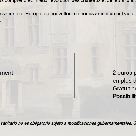
ous comprendrez mieux l'évolution des châteaux et de leurs fonct
nisation de l'Europe, de nouvelles méthodes artistique ont vu le 
e.
ement
2 euros p
en plus d
Gratuit 
Possibili
 sanitario no es obligatorio sujeto a modificaciones gubernamentales. 