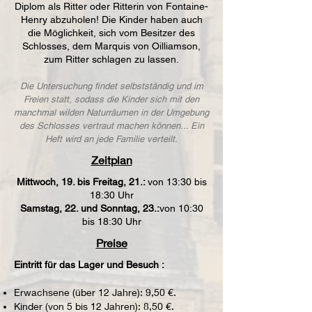
Diplom als Ritter oder Ritterin von Fontaine-
Henry abzuholen! Die Kinder haben auch
die Möglichkeit, sich vom Besitzer des
Schlosses, dem Marquis von Oilliamson,
zum Ritter schlagen zu lassen.
Die Untersuchung findet selbstständig und im
Freien statt, sodass die Kinder sich mit den
manchmal wilden Naturräumen in der Umgebung
des Schlosses vertraut machen können... Ein
Heft wird an jede Familie verteilt.
Zeitplan
Mittwoch, 19. bis Freitag, 21.:
von 13:30 bis
18:30 Uhr
Samstag, 22. und Sonntag, 23.:
von 10:30
bis 18:30 Uhr
Preise
Eintritt für das Lager und Besuch :
Erwachsene (über 12 Jahre): 9,50 €.
Kinder (von 5 bis 12 Jahren): 8,50 €.